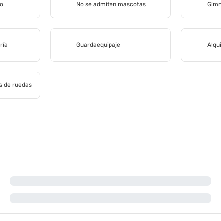
co
No se admiten mascotas
Gimn
ría
Guardaequipaje
Alqui
as de ruedas