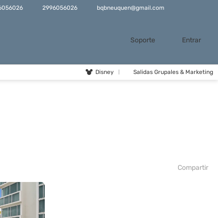
6056026
2996056026
bqbneuquen@gmail.com
Soporte
Entrar
Disney
Salidas Grupales & Marketing
Compartir