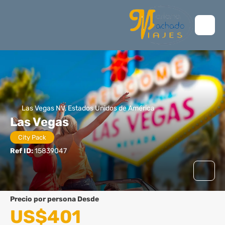
Las Vegas NV, Estados Unidos de América
Las Vegas
City Pack
Ref ID:
15839047
precio por persona Desde
US$401