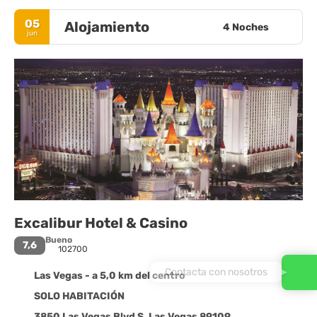
05
Alojamiento
4 Noches
jun
Excalibur Hotel & Casino
Bueno
7,6
102700
Contacta con nosotros
Las Vegas - a 5,0 km del centro
SOLO HABITACIÓN
3850 Las Vegas Blvd S, Las Vegas 89109