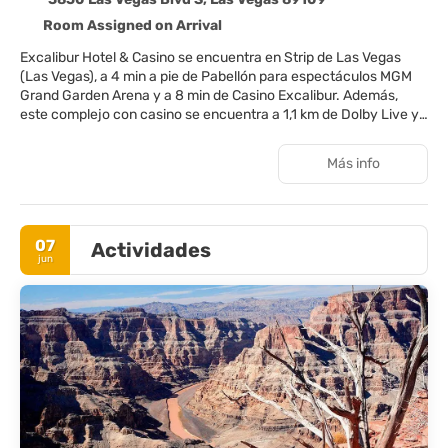
Room Assigned on Arrival
Excalibur Hotel & Casino se encuentra en Strip de Las Vegas
(Las Vegas), a 4 min a pie de Pabellón para espectáculos MGM
Grand Garden Arena y a 8 min de Casino Excalibur. Además,
este complejo con casino se encuentra a 1,1 km de Dolby Live y
a 1,2 km de Estadio T-Mobile Arena.
Más info
Juega a la ruleta en el casino o sumérgete en una de las 4
bañeras de hidromasaje. Otros servicios de este complejo
incluyen una zona recreativa o sala de juegos, una tienda de
recuerdos y asistencia turística (adquisición de entradas).
07
Actividades
jun
Disfruta de una agradable estancia en una de las 3981
habitaciones con televisión de pantalla plana. Para los
momentos de ocio, tienes una por satélite. El baño privado está
provisto de artículos de higiene personal gratuitos y secadores
de pelo. Entre las comodidades, se incluyen caja fuerte,
escritorio y teléfono.
Toma algo de cocina italiana en Buca di Beppo, una de las
muchas opciones que ofrece este complejo turístico para tomar
algo, que incluyen 16 restaurantes y 3 cafeterías. Relájate con